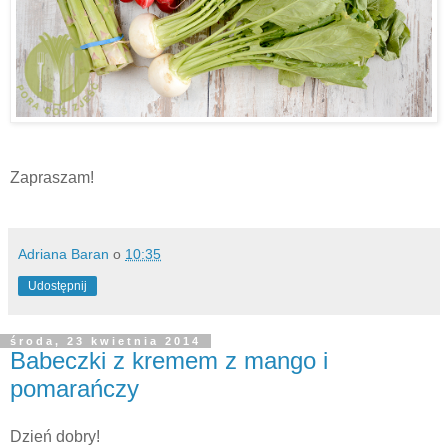
Zapraszam!
Adriana Baran
o
10:35
Udostępnij
środa, 23 kwietnia 2014
Babeczki z kremem z mango i
pomarańczy
Dzień dobry!