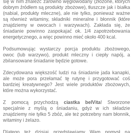
się w nim znaleźć zarówno węglowodany (złożone, których
dobrym źródłem są produkty zbożowe), tłuszcze jak i białka
(nabiał, produkty mleczne), ale nie tylko, ponieważ ważne
są również witaminy, składniki mineralne i błonnik (które
znajdziemy w owocach i warzywach). Zakłada się, że
śniadanie powinno zaspokajać ok. 1/4 zapotrzebowania
energetycznego, a więc powinno mieć około 400 kcal.
Podsumowując wystarczy porcja produktu zbożowego,
owoc (lub warzywo), produkt mleczny i ciepły napój, a
zbilansowane śniadanie będzie gotowe.
Zdecydowana większość ludzi na śniadanie jada kanapki,
ale może pora przełamać tę rutynę i przygotować coś
bardziej kreatywnego? Jest wiele produktów zbożowych,
które można wykorzystać.
Z pomocą przychodzą
ciastka belVita
! Stworzone
specjalnie z myślą o śniadaniu, gdyż w ich składzie
znajdziemy nie tylko 5 zbóż, ale też potrzebny nam błonnik,
witaminy i żelazo.
Dlatego też dzisiaj przedstawiamy Wam pomysł na