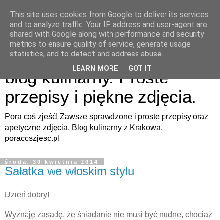
This site uses cookies from Google to deliver its services
and to analyze traffic. Your IP address and user-agent are
shared with Google along with performance and security
metrics to ensure quality of service, generate usage
Pora coś zjeść - apetyczny
statistics, and to detect and address abuse.
LEARN MORE
GOT IT
blog kulinarny. Proste
przepisy i piękne zdjęcia.
Pora coś zjeść! Zawsze sprawdzone i proste przepisy oraz
apetyczne zdjęcia. Blog kulinarny z Krakowa.
poracoszjesc.pl
środa, 30 kwietnia 2014
Sałatka we włoskim stylu
Dzień dobry!
Wyznaję zasadę, że śniadanie nie musi być nudne, chociaż