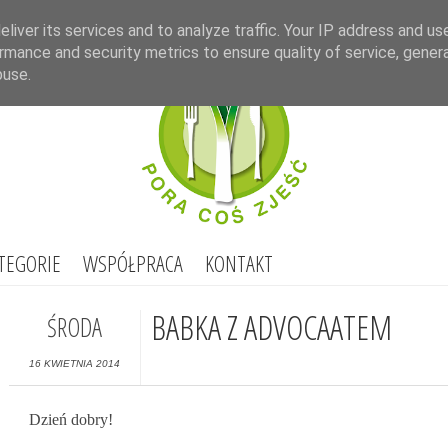
Select Lang
liver its services and to analyze traffic. Your IP address and us
rmance and security metrics to ensure quality of service, gene
buse.
TEGORIE
WSPÓŁPRACA
KONTAKT
BABKA Z ADVOCAATEM
ŚRODA
16 KWIETNIA 2014
Dzień dobry!