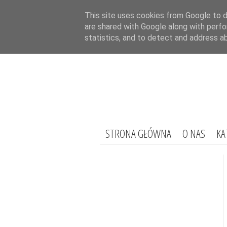
This site uses cookies from Google to de
are shared with Google along with perfo
statistics, and to detect and address a
STRONA GŁÓWNA
O NAS
KA