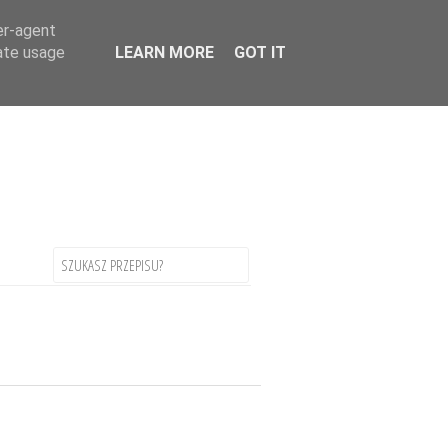
uage
▼
er-agent
rate usage
LEARN MORE
GOT IT