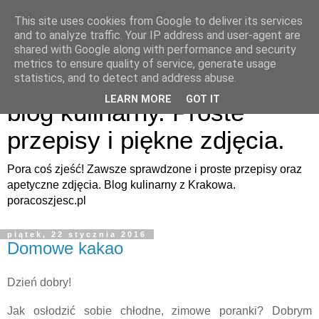
This site uses cookies from Google to deliver its services
and to analyze traffic. Your IP address and user-agent are
shared with Google along with performance and security
metrics to ensure quality of service, generate usage
Pora coś zjeść - apetyczny
statistics, and to detect and address abuse.
LEARN MORE
GOT IT
blog kulinarny. Proste
przepisy i piękne zdjęcia.
Pora coś zjeść! Zawsze sprawdzone i proste przepisy oraz
apetyczne zdjęcia. Blog kulinarny z Krakowa.
poracoszjesc.pl
piątek, 22 stycznia 2016
Domowe kakao
Dzień dobry!
Jak osłodzić sobie chłodne, zimowe poranki? Dobrym