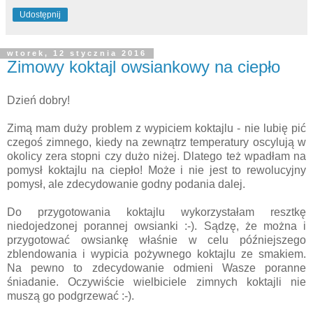
Udostępnij
wtorek, 12 stycznia 2016
Zimowy koktajl owsiankowy na ciepło
Dzień dobry!
Zimą mam duży problem z wypiciem koktajlu - nie lubię pić
czegoś zimnego, kiedy na zewnątrz temperatury oscylują w
okolicy zera stopni czy dużo niżej. Dlatego też wpadłam na
pomysł koktajlu na ciepło! Może i nie jest to rewolucyjny
pomysł, ale zdecydowanie godny podania dalej.
Do przygotowania koktajlu wykorzystałam resztkę
niedojedzonej porannej owsianki :-). Sądzę, że można i
przygotować owsiankę właśnie w celu późniejszego
zblendowania i wypicia pożywnego koktajlu ze smakiem.
Na pewno to zdecydowanie odmieni Wasze poranne
śniadanie. Oczywiście wielbiciele zimnych koktajli nie
muszą go podgrzewać :-).