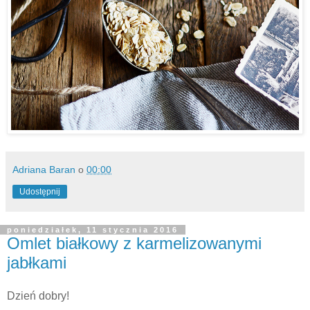
Adriana Baran
o
00:00
Udostępnij
poniedziałek, 11 stycznia 2016
Omlet białkowy z karmelizowanymi
jabłkami
Dzień dobry!