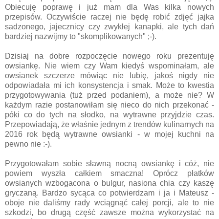
Obiecuję poprawę i już mam dla Was kilka nowych
przepisów. Oczywiście raczej nie będę robić zdjęć jajka
sadzonego, jajecznicy czy zwykłej kanapki, ale tych dań
bardziej nazwijmy to "skomplikowanych" ;-).
Dzisiaj na dobre rozpoczęcie nowego roku prezentuję
owsiankę. Nie wiem czy Wam kiedyś wspominałam, ale
owsianek szczerze mówiąc nie lubię, jakoś nigdy nie
odpowiadała mi ich konsystencja i smak. Może to kwestia
przygotowywania (tuż przed podaniem), a może nie? W
każdym razie postanowiłam się nieco do nich przekonać -
póki co do tych na słodko, na wytrawne przyjdzie czas.
Przepowiadają, że właśnie jednym z trendów kulinarnych na
2016 rok będą wytrawne owsianki - w mojej kuchni na
pewno nie :-).
Przygotowałam sobie sławną nocną owsiankę i cóż, nie
powiem wyszła całkiem smaczna! Oprócz płatków
owsianych wzbogacona o bulgur, nasiona chia czy kaszę
gryczaną. Bardzo sycąca co potwierdzam i ja i Mateusz -
oboje nie daliśmy rady wciągnąć całej porcji, ale to nie
szkodzi, bo drugą część zawsze można wykorzystać na