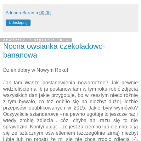
Adriana Baran
o
00:00
Udostępnij
czwartek, 7 stycznia 2016
Nocna owsianka czekoladowo-
bananowa
Dzień dobry w Nowym Roku!
Jak tam Wasze postanowienia noworoczne? Jak pewnie
widzieliście na fb ja postanowiłam w tym roku robić zdjęcia
wszystkich dań jakie przygotuję, bo w zeszłym nieco różnie
z tym bywało, co też odbiło się na niezbyt dużej liczbie
przepisów opublikowanych w 2015. Jakie były wymówki?
Oczywiście sztandarowe - na pewno ugotuję to jeszcze raz i
wtedy zrobię zdjęcia... cóż, chyba ani razu się to nie
sprawdziło. Kontynuując - że jest za ciemno lub ciemno, a ja
się ze sztucznym oświetleniem (szczególnie zimą) niezbyt
lubię lub po prostu że mi się nie chce zrobić zdjęcia ;-).