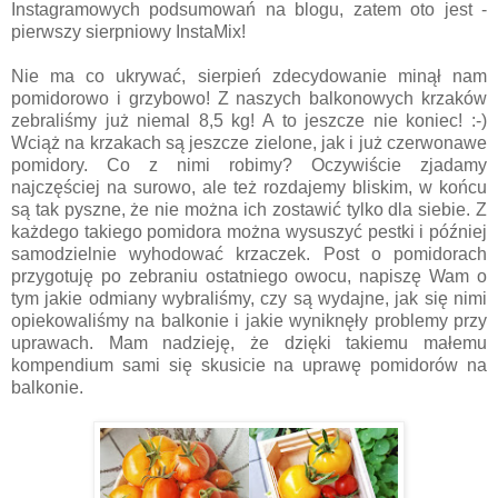
Instagramowych podsumowań na blogu, zatem oto jest -
pierwszy sierpniowy InstaMix!
Nie ma co ukrywać, sierpień zdecydowanie minął nam
pomidorowo i grzybowo! Z naszych balkonowych krzaków
zebraliśmy już niemal 8,5 kg! A to jeszcze nie koniec! :-)
Wciąż na krzakach są jeszcze zielone, jak i już czerwonawe
pomidory. Co z nimi robimy? Oczywiście zjadamy
najczęściej na surowo, ale też rozdajemy bliskim, w końcu
są tak pyszne, że nie można ich zostawić tylko dla siebie. Z
każdego takiego pomidora można wysuszyć pestki i później
samodzielnie wyhodować krzaczek. Post o pomidorach
przygotuję po zebraniu ostatniego owocu, napiszę Wam o
tym jakie odmiany wybraliśmy, czy są wydajne, jak się nimi
opiekowaliśmy na balkonie i jakie wyniknęły problemy przy
uprawach. Mam nadzieję, że dzięki takiemu małemu
kompendium sami się skusicie na uprawę pomidorów na
balkonie.