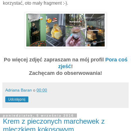
korzystać, oto mały fragment :-).
Po więcej zdjęć zapraszam na mój profil
Pora coś
zjeść
!
Zachęcam do obserwowania!
Adriana Baran
o
00:00
Udostępnij
poniedziałek, 5 września 2016
Krem z pieczonych marchewek z
mleczkiem kokosowym