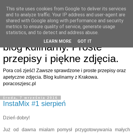
This site uses cookies from Google to deliver its services
and to analyze traffic. Your IP address and user-agent are
shared with Google along with performance and security
metrics to ensure quality of service, generate usage
Pora coś zjeść - apetyczny
statistics, and to detect and address abuse.
LEARN MORE
GOT IT
blog kulinarny. Proste
przepisy i piękne zdjęcia.
Pora coś zjeść! Zawsze sprawdzone i proste przepisy oraz
apetyczne zdjęcia. Blog kulinarny z Krakowa.
poracoszjesc.pl
środa, 7 września 2016
InstaMix #1 sierpień
Dzień dobry!
Już od dawna miałam pomysł przygotowywania małych