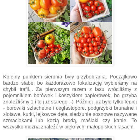
Kolejny punktem sierpnia były grzybobrania. Początkowo
bardzo słabe, bo każdorazowo lokalizację wybieramy na
chybił trafił... Za pierwszym razem z lasu wróciliśmy z
pojemnikiem borówek i koszykiem papierówek, bo grzyba
znaleźliśmy 1 i to już starego :-). Później już było tylko lepiej
- borowiki szlachetne i ceglastopore, podgrzybki brunatne i
złotawe, kurki, lejkowce dęte, siedzunie sosnowe nazywane
szmaciakami lub kozią brodą, maślaki czy kanie. To
wszystko można znaleźć w pięknych, małopolskich lasach!