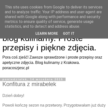
This site uses cookies from Google to deliver its services
and to analyze traffic. Your IP address and user-agent are
shared with Google along with performance and security
metrics to ensure quality of service, generate usage
Pora coś zjeść - apetyczny
statistics, and to detect and address abuse.
LEARN MORE
GOT IT
blog kulinarny. Proste
przepisy i piękne zdjęcia.
Pora coś zjeść! Zawsze sprawdzone i proste przepisy oraz
apetyczne zdjęcia. Blog kulinarny z Krakowa.
poracoszjesc.pl
poniedziałek, 14 września 2015
Konfitura z mirabelek
Dzień dobry!
Powoli kończę sezon na przetwory. Przygotowałam już duży