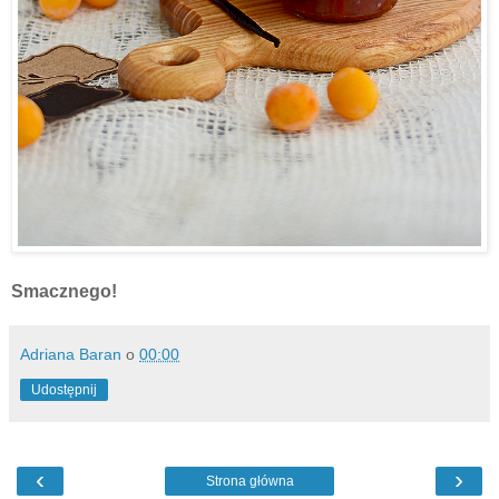
Smacznego!
Adriana Baran
o
00:00
Udostępnij
‹
›
Strona główna