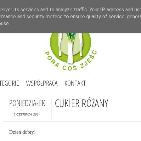
Select Lang
liver its services and to analyze traffic. Your IP address and us
rmance and security metrics to ensure quality of service, gene
buse.
TEGORIE
WSPÓŁPRACA
KONTAKT
CUKIER RÓŻANY
PONIEDZIAŁEK
9 CZERWCA 2014
Dzień dobry!