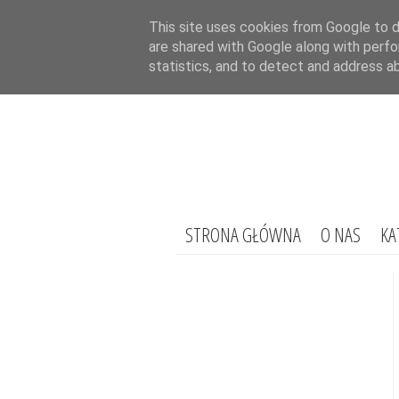
This site uses cookies from Google to de
are shared with Google along with perfo
statistics, and to detect and address a
STRONA GŁÓWNA
O NAS
KA