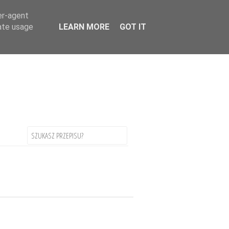
uage
▼
er-agent
rate usage
LEARN MORE
GOT IT