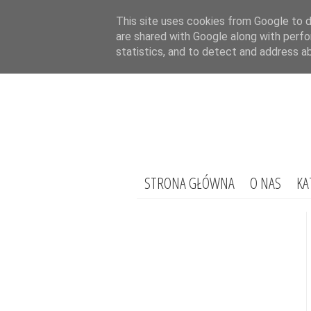
This site uses cookies from Google to de
are shared with Google along with perfo
statistics, and to detect and address a
STRONA GŁÓWNA
O NAS
KA