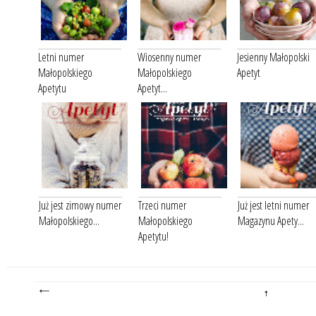
Letni numer
Wiosenny numer
Jesienny Małopolski
Małopolskiego
Małopolskiego
Apetyt
Apetytu
Apetyt...
Już jest zimowy numer
Trzeci numer
Już jest letni numer
Małopolskiego...
Małopolskiego
Magazynu Apety...
Apetytu!