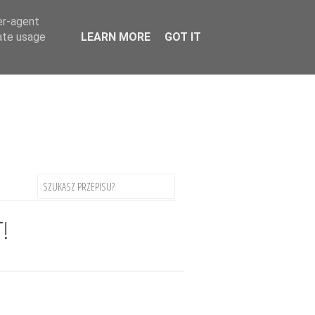
uage
▼
er-agent
rate usage
LEARN MORE
GOT IT
T!