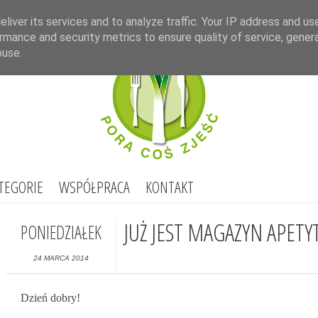
Select Lang
liver its services and to analyze traffic. Your IP address and us
rmance and security metrics to ensure quality of service, gene
buse.
TEGORIE
WSPÓŁPRACA
KONTAKT
JUŻ JEST MAGAZYN APETY
PONIEDZIAŁEK
24 MARCA 2014
Dzień dobry!