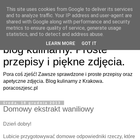
This site uses cookies from Google to deliver its services
and to analyze traffic. Your IP address and user-agent are
shared with Google along with performance and security
metrics to ensure quality of service, generate usage
Pora coś zjeść - apetyczny
statistics, and to detect and address abuse.
LEARN MORE
GOT IT
blog kulinarny. Proste
przepisy i piękne zdjęcia.
Pora coś zjeść! Zawsze sprawdzone i proste przepisy oraz
apetyczne zdjęcia. Blog kulinarny z Krakowa.
poracoszjesc.pl
środa, 18 grudnia 2013
Domowy ekstrakt waniliowy
Dzień dobry!
Lubicie przygotowywać domowe odpowiedniki rzeczy, które