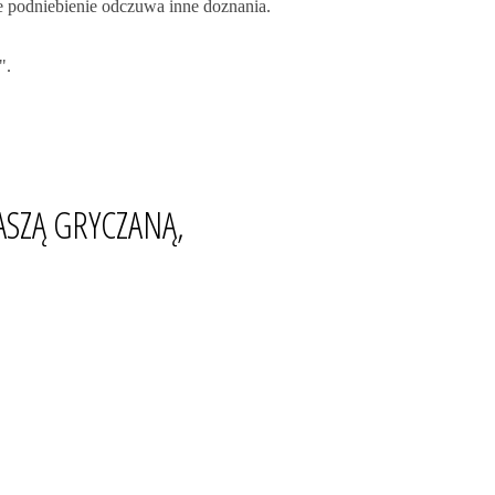
e podniebienie odczuwa inne doznania.
".
ASZĄ GRYCZANĄ,