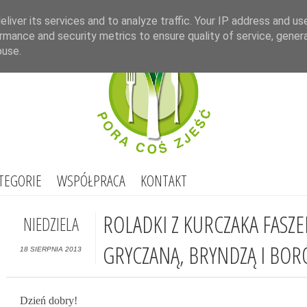
Select Lang
liver its services and to analyze traffic. Your IP address and us
rmance and security metrics to ensure quality of service, gene
buse.
TEGORIE
WSPÓŁPRACA
KONTAKT
ROLADKI Z KURCZAKA FASZ
NIEDZIELA
GRYCZANĄ, BRYNDZĄ I BO
18 SIERPNIA 2013
Dzień dobry!