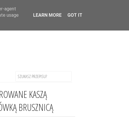
uage
▼
er-agent
rate usage
LEARN MORE
GOT IT
EROWANE KASZĄ
RÓWKĄ BRUSZNICĄ