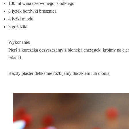
100 ml wina czerwonego, słodkiego
8 łyżek borówki brusznica
4 łyżki miodu
3 goździki
Wykonanie:
Pierś z kurczaka oczyszczamy z błonek i chrząstek, kroimy na cien
roladki.
Każdy plaster delikatnie rozbijamy tłuczkiem lub dłonią.