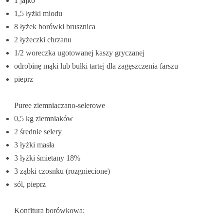
1 jajko
1,5 łyżki miodu
8 łyżek borówki brusznica
2 łyżeczki chrzanu
1/2 woreczka ugotowanej kaszy gryczanej
odrobinę mąki lub bułki tartej dla zagęszczenia farszu
pieprz
Puree ziemniaczano-selerowe
0,5 kg ziemniaków
2 średnie selery
3 łyżki masła
3 łyżki śmietany 18%
3 ząbki czosnku (rozgniecione)
sól, pieprz
Konfitura borówkowa: