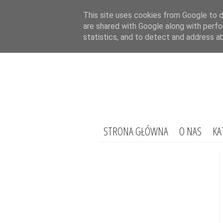
This site uses cookies from Google to de
are shared with Google along with perfo
statistics, and to detect and address a
STRONA GŁÓWNA
O NAS
KA