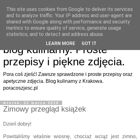
This site uses cookies from Google to deliver its services
and to analyze traffic. Your IP address and user-agent are
shared with Google along with performance and security
metrics to ensure quality of service, generate usage
Pora coś zjeść - apetyczny
statistics, and to detect and address abuse.
LEARN MORE
GOT IT
blog kulinarny. Proste
przepisy i piękne zdjęcia.
Pora coś zjeść! Zawsze sprawdzone i proste przepisy oraz
apetyczne zdjęcia. Blog kulinarny z Krakowa.
poracoszjesc.pl
wtorek, 22 marca 2016
Zimowy przegląd książek
Dzień dobry!
Powitaliśmy właśnie wiosnę, chociaż wciąż jest zimno,