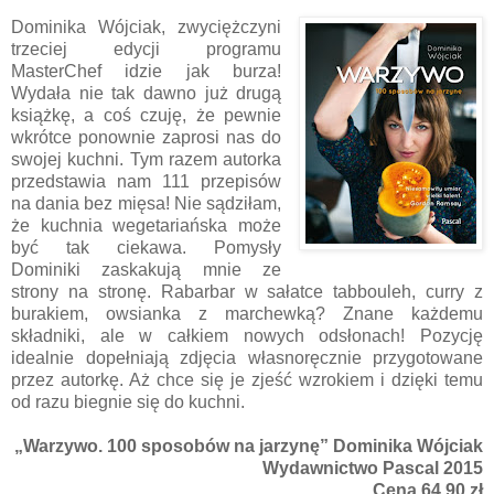
Dominika Wójciak, zwyciężczyni
trzeciej edycji programu
MasterChef idzie jak burza!
Wydała nie tak dawno już drugą
książkę, a coś czuję, że pewnie
wkrótce ponownie zaprosi nas do
swojej kuchni. Tym razem autorka
przedstawia nam 111 przepisów
na dania bez mięsa! Nie sądziłam,
że kuchnia wegetariańska może
być tak ciekawa. Pomysły
Dominiki zaskakują mnie ze
strony na stronę. Rabarbar w sałatce tabbouleh, curry z
burakiem, owsianka z marchewką? Znane każdemu
składniki, ale w całkiem nowych odsłonach! Pozycję
idealnie dopełniają zdjęcia własnoręcznie przygotowane
przez autorkę. Aż chce się je zjeść wzrokiem i dzięki temu
od razu biegnie się do kuchni.
„Warzywo. 100 sposobów na jarzynę” Dominika Wójciak
Wydawnictwo Pascal 2015
Cena 64,90 zł