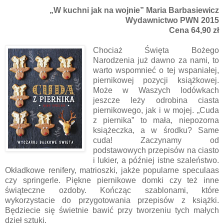
„W kuchni jak na wojnie” Maria Barbasiewicz
Wydawnictwo PWN 2015
Cena 64,90 zł
Chociaż Święta Bożego
Narodzenia już dawno za nami, to
warto wspomnieć o tej wspaniałej,
piernikowej pozycji książkowej.
Może w Waszych lodówkach
jeszcze leży odrobina ciasta
piernikowego, jak i w mojej. „Cuda
z piernika” to mała, niepozorna
książeczka, a w środku? Same
cuda! Zaczynamy od
podstawowych przepisów na ciasto
i lukier, a później istne szaleństwo.
Okładkowe renifery, matrioszki, jakże popularne speculaas
czy springerle. Piękne piernikowe domki czy też inne
świąteczne ozdoby. Kończąc szablonami, które
wykorzystacie do przygotowania przepisów z książki.
Będziecie się świetnie bawić przy tworzeniu tych małych
dzieł sztuki.