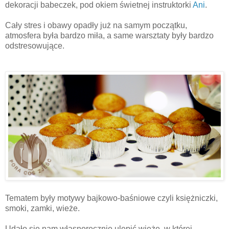
dekoracji babeczek, pod okiem świetnej instruktorki
Ani
.
Cały stres i obawy opadły już na samym początku,
atmosfera była bardzo miła, a same warsztaty były bardzo
odstresowujące.
Tematem były motywy bajkowo-baśniowe czyli księżniczki,
smoki, zamki, wieże.
Udało się nam własnoręcznie ulepić wieżę, w której