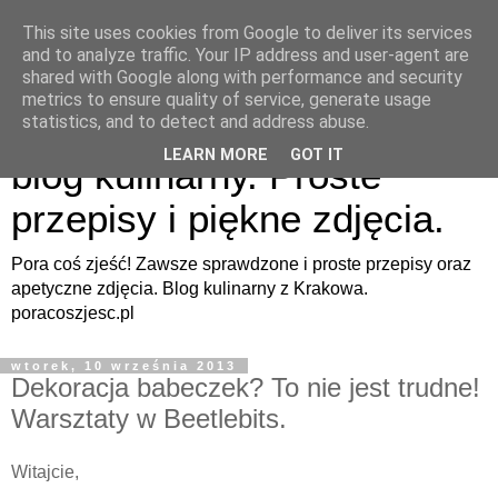
This site uses cookies from Google to deliver its services
and to analyze traffic. Your IP address and user-agent are
shared with Google along with performance and security
metrics to ensure quality of service, generate usage
Pora coś zjeść - apetyczny
statistics, and to detect and address abuse.
LEARN MORE
GOT IT
blog kulinarny. Proste
przepisy i piękne zdjęcia.
Pora coś zjeść! Zawsze sprawdzone i proste przepisy oraz
apetyczne zdjęcia. Blog kulinarny z Krakowa.
poracoszjesc.pl
wtorek, 10 września 2013
Dekoracja babeczek? To nie jest trudne!
Warsztaty w Beetlebits.
Witajcie,