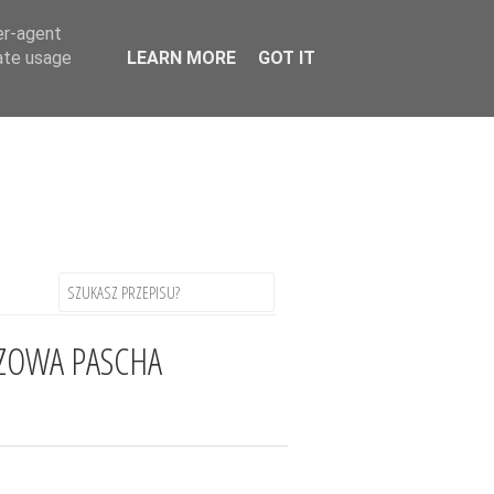
uage
▼
er-agent
rate usage
LEARN MORE
GOT IT
ZOWA PASCHA