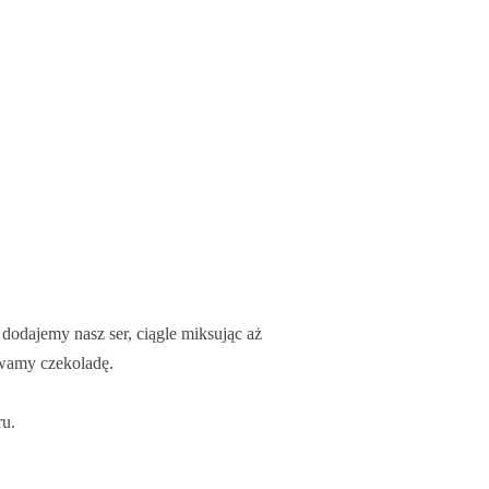
dodajemy nasz ser, ciągle miksując aż
ewamy czekoladę.
ru.