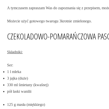
A tymczasem zapraszam Was do zapoznania się z przepisem, może 
Możecie użyć gotowego twarogu 3krotnie zmielonego.
CZEKOLADOWO-POMARAŃCZOWA PASC
Składniki:
Ser:
1 l mleka
3 jajka (duże)
330 ml śmietany (kwaśnej)
pół laski wanilii
125 g masła (miękkiego)