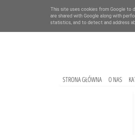
This site uses cookies from Google to de
are shared with Google along with perfo
statistics, and to detect and address a
STRONA GŁÓWNA
O NAS
KA