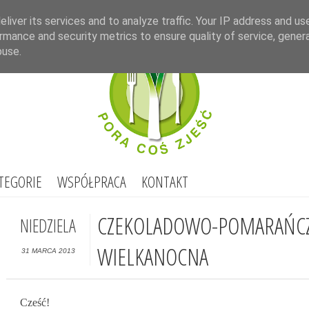
Select Lang
liver its services and to analyze traffic. Your IP address and us
rmance and security metrics to ensure quality of service, gene
buse.
TEGORIE
WSPÓŁPRACA
KONTAKT
CZEKOLADOWO-POMARAŃC
NIEDZIELA
WIELKANOCNA
31 MARCA 2013
Cześć!