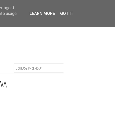
uage
▼
er-agent
rate usage
LEARN MORE
GOT IT
WĄ