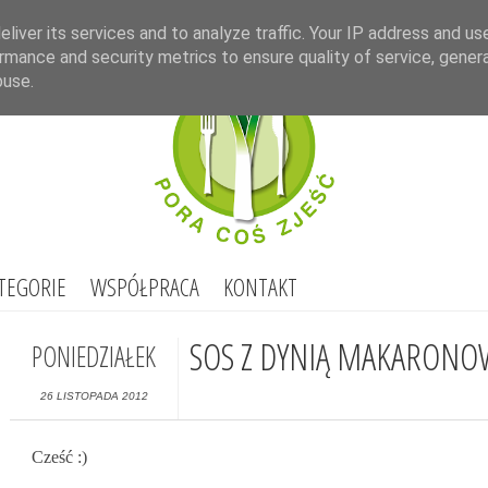
Select Lang
liver its services and to analyze traffic. Your IP address and us
rmance and security metrics to ensure quality of service, gene
buse.
TEGORIE
WSPÓŁPRACA
KONTAKT
SOS Z DYNIĄ MAKARONO
PONIEDZIAŁEK
26 LISTOPADA 2012
Cześć :)