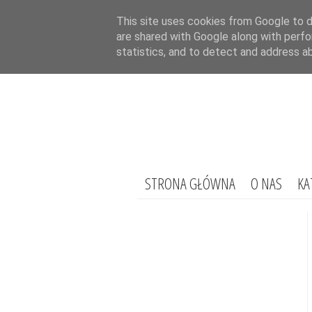
This site uses cookies from Google to de
are shared with Google along with perfo
statistics, and to detect and address a
STRONA GŁÓWNA
O NAS
KA